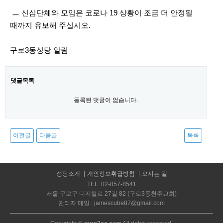
ㅡ 신심단체와 모임은 코로나 19 상황이 조금 더 안정될
때까지 유보해 주십시오.
구로3동성당 알림
댓글목록
등록된 댓글이 없습니다.
이전글
다음글
목록
성당소개
개인정보취급방침
오시는 길
TEL. 02-857-8541
서울 구로구 디지털로 27길 82 (구로3동천주교회)
관리자 메일 : jamescube87@gmail.com