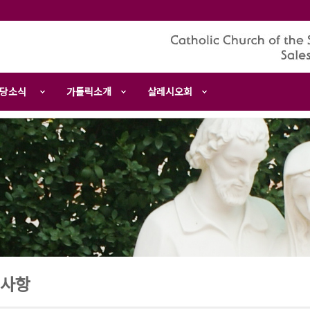
당소식
가톨릭소개
살레시오회
사항