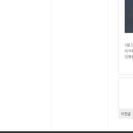
3월 2
미사
진행
이전글