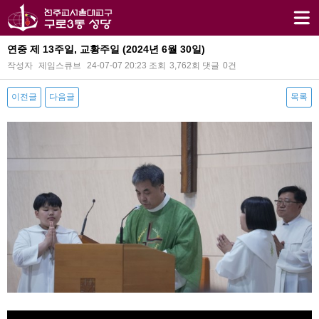
연중 제 13주일, 교황주일 (2024년 6월 30일)
작성자
제임스큐브
24-07-07 20:23
조회
3,762회
댓글
0건
이전글
다음글
목록
본문