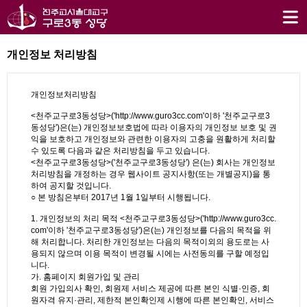
개인정보 처리방침
개인정보처리방침
<천주교구로3동성당>('http://www.guro3cc.com'이하 '천주교구로3
동성당')은(는) 개인정보보호법에 따라 이용자의 개인정보 보호 및 권
익을 보호하고 개인정보와 관련한 이용자의 고충을 원활하게 처리할
수 있도록 다음과 같은 처리방침을 두고 있습니다.
<천주교구로3동성당>('천주교구로3동성당') 은(는) 회사는 개인정보
처리방침을 개정하는 경우 웹사이트 공지사항(또는 개별공지)을 통
하여 공지할 것입니다.
○ 본 방침은부터 2017년 1월 1일부터 시행됩니다.
1. 개인정보의 처리 목적 <천주교구로3동성당>('http://www.guro3cc.
com'이하 '천주교구로3동성당')은(는) 개인정보를 다음의 목적을 위
해 처리합니다. 처리한 개인정보는 다음의 목적이외의 용도로는 사
용되지 않으며 이용 목적이 변경될 시에는 사전동의를 구할 예정입
니다.
가. 홈페이지 회원가입 및 관리
회원 가입의사 확인, 회원제 서비스 제공에 따른 본인 식별·인증, 회
원자격 유지·관리, 제한적 본인확인제 시행에 따른 본인확인, 서비스