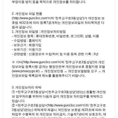
부정이용 방지 등을 목적으로 개인정보를 처리합니다.
2. 개인정보 파일 현황
('http://www.guro3cc.com'이하 '천주교구로3동성당')가 개인정보 보
호법 제32조에 따라 등록?공개하는 개인정보파일의 처리목적은 다
음과 같습니다.
1. 개인정보 파일명 : 개인정보처리방침
- 개인정보 항목 : 휴대전화번호, 비밀번호, 로그인ID, 성별, 이름
- 수집방법 : 홈페이지
- 보유근거 : 회원가입
- 보유기간 : 이용기간
- 관련법령 : 신용정보의 수집/처리 및 이용 등에 관한 기록 : 3년
※ 기타('http://www.guro3cc.com'이하 '천주교구로3동성당')의 개인
정보파일 등록사항 공개는 행정안전부 개인정보보호 종합지원 포털
(www.privacy.go.kr) → 개인정보민원 → 개인정보열람등 요구 → 개
인정보파일 목록검색 메뉴를 활용해주시기 바랍니다.
3. 개인정보처리 위탁
① <천주교구로3동성당>('천주교구로3동성당')은(는) 원활한 개인정
보 업무처리를 위하여 다음과 같이 개인정보 처리업무를 위탁하고
있습니다.
② <천주교구로3동성당>('http://www.guro3cc.com'이하 '천주교구로
3동성당')은(는) 위탁계약 체결시 개인정보 보호법 제25조에 따라 위
탁업무 수행목적 외 개인정보 처리금지, 기술적?관리적 보호조치, 재