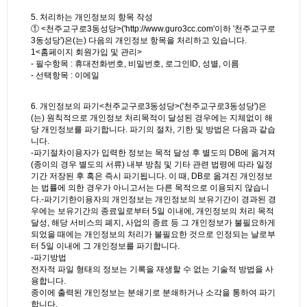
5. 처리하는 개인정보의 항목 작성
① <천주교구로3동성당>('http://www.guro3cc.com'이하 '천주교구로
3동성당')은(는) 다음의 개인정보 항목을 처리하고 있습니다.
1<홈페이지 회원가입 및 관리>
- 필수항목 : 휴대전화번호, 비밀번호, 로그인ID, 성별, 이름
- 선택항목 : 이메일
6. 개인정보의 파기<천주교구로3동성당>('천주교구로3동성당')은
(는) 원칙적으로 개인정보 처리목적이 달성된 경우에는 지체없이 해
당 개인정보를 파기합니다. 파기의 절차, 기한 및 방법은 다음과 같습
니다.
-파기절차이용자가 입력한 정보는 목적 달성 후 별도의 DB에 옮겨져
(종이의 경우 별도의 서류) 내부 방침 및 기타 관련 법령에 따라 일정
기간 저장된 후 혹은 즉시 파기됩니다. 이 때, DB로 옮겨진 개인정보
는 법률에 의한 경우가 아니고서는 다른 목적으로 이용되지 않습니
다.-파기기한이용자의 개인정보는 개인정보의 보유기간이 경과된 경
우에는 보유기간의 종료일로부터 5일 이내에, 개인정보의 처리 목적
달성, 해당 서비스의 폐지, 사업의 종료 등 그 개인정보가 불필요하게
되었을 때에는 개인정보의 처리가 불필요한 것으로 인정되는 날로부
터 5일 이내에 그 개인정보를 파기합니다.
-파기방법
전자적 파일 형태의 정보는 기록을 재생할 수 없는 기술적 방법을 사
용합니다.
종이에 출력된 개인정보는 분쇄기로 분쇄하거나 소각을 통하여 파기
합니다.