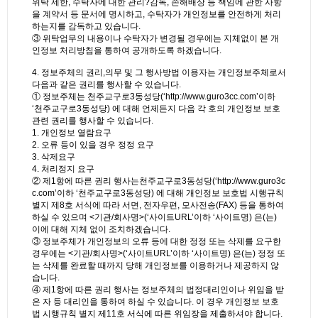
위탁 제한, 수탁자에 대한 관리?감독, 손해배상 등 책임에 관한 사항
을 계약서 등 문서에 명시하고, 수탁자가 개인정보를 안전하게 처리
하는지를 감독하고 있습니다.
③ 위탁업무의 내용이나 수탁자가 변경될 경우에는 지체없이 본 개
인정보 처리방침을 통하여 공개하도록 하겠습니다.
4. 정보주체의 권리,의무 및 그 행사방법 이용자는 개인정보주체로서
다음과 같은 권리를 행사할 수 있습니다.
① 정보주체는 천주교구로3동성당(‘http://www.guro3cc.com’이하
‘천주교구로3동성당) 에 대해 언제든지 다음 각 호의 개인정보 보호
관련 권리를 행사할 수 있습니다.
1. 개인정보 열람요구
2. 오류 등이 있을 경우 정정 요구
3. 삭제요구
4. 처리정지 요구
② 제1항에 따른 권리 행사는천주교구로3동성당(‘http://www.guro3c
c.com’이하 ‘천주교구로3동성당) 에 대해 개인정보 보호법 시행규칙
별지 제8호 서식에 따라 서면, 전자우편, 모사전송(FAX) 등을 통하여
하실 수 있으며 <기관/회사명>(‘사이트URL’이하 ‘사이트명) 은(는)
이에 대해 지체 없이 조치하겠습니다.
③ 정보주체가 개인정보의 오류 등에 대한 정정 또는 삭제를 요구한
경우에는 <기관/회사명>(‘사이트URL’이하 ‘사이트명) 은(는) 정정 또
는 삭제를 완료할 때까지 당해 개인정보를 이용하거나 제공하지 않
습니다.
④ 제1항에 따른 권리 행사는 정보주체의 법정대리인이나 위임을 받
은 자 등 대리인을 통하여 하실 수 있습니다. 이 경우 개인정보 보호
법 시행규칙 별지 제11호 서식에 따른 위임장을 제출하셔야 합니다.