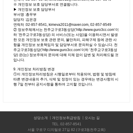
※ 개인정보 보호 담당부서로 연결됩니다.
▶ 개인정보 보호 담당부서
부서명 :총무부
담당자 :김은경
연락처 :02-857-8541, kimeva2011@naver.com, 02-857-8549
② 정보주체께서는 천주교구로3동성당(‘http://www.guro3cc.com’이
하 ‘천주교구로3동성당) 의 서비스(또는 사업)을 이용하시면서 발생
한 모든 개인정보 보호 관련 문의, 불만처리, 피해구제 등에 관한 사
항을 개인정보 보호책임자 및 담당부서로 문의하실 수 있습니다. 천
주교구로3동성당(‘http://www.guro3cc.com’이하 ‘천주교구로3동성
당) 은(는) 정보주체의 문의에 대해 지체 없이 답변 및 처리해드릴 것
입니다.
9. 개인정보 처리방침 변경
①이 개인정보처리방침은 시행일로부터 적용되며, 법령 및 방침에
따른 변경내용의 추가, 삭제 및 정정이 있는 경우에는 변경사항의 시
행 7일 전부터 공지사항을 통하여 고지할 것입니다.
성당소개
개인정보취급방침
오시는 길
TEL. 02-857-8541
서울 구로구 디지털로 27길 82 (구로3동천주교회)