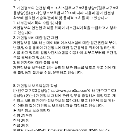
7. 개인정보의 안전성 확보 조치 <천주교구로3동성당>('천주교구로3
동성당')은(는) 개인정보보호법 제29조에 따라 다음과 같이 안전성
확보에 필요한 기술적/관리적 및 물리적 조치를 하고 있습니다.
1. 내부관리계획의 수립 및 시행
개인정보의 안전한 처리를 위하여 내부관리계획을 수립하고 시행하
고 있습니다.
2. 개인정보에 대한 접근 제한
개인정보를 처리하는 데이터베이스시스템에 대한 접근권한의 부여,
변경,말소를 통하여 개인정보에 대한 접근통제를 위하여 필요한 조
치를 하고 있으며 침입차단시스템을 이용하여 외부로부터의 무단 접
근을 통제하고 있습니다.
3. 비인가자에 대한 출입 통제
개인정보를 보관하고 있는 물리적 보관 장소를 별도로 두고 이에 대
해 출입통제 절차를 수립, 운영하고 있습니다.
8. 개인정보 보호책임자 작성
① 천주교구로3동성당(‘http://www.guro3cc.com’이하 ‘천주교구로3
동성당) 은(는) 개인정보 처리에 관한 업무를 총괄해서 책임지고, 개
인정보 처리와 관련한 정보주체의 불만처리 및 피해구제 등을 위하
여 아래와 같이 개인정보 보호책임자를 지정하고 있습니다.
▶ 개인정보 보호책임자
성명 :김은경
직책 :팀장
직급 :팀장
연락처 :02-857-8541, kimeva2011@naver.com, 02-857-8549