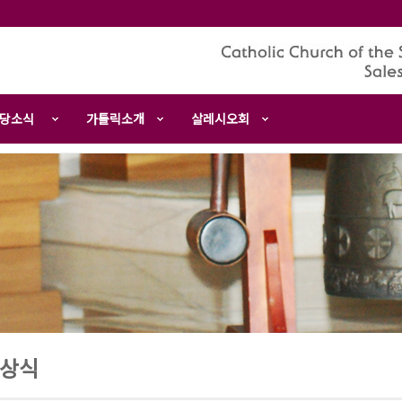
당소식
가톨릭소개
살레시오회
상식